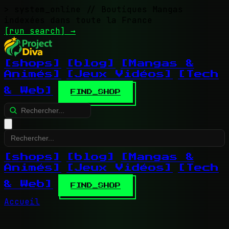
> system_online
// Boutiques Mangas
indexées dans toute la France
[run search]
→
[shops]
[blog]
[Mangas &
Animés]
[Jeux Vidéos]
[Tech
& Web]
FIND_SHOP
[shops]
[blog]
[Mangas &
Animés]
[Jeux Vidéos]
[Tech
& Web]
FIND_SHOP
Accueil