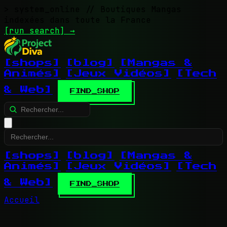
> system_online
// Boutiques Mangas
indexées dans toute la France
[run search]
→
[shops]
[blog]
[Mangas &
Animés]
[Jeux Vidéos]
[Tech
& Web]
FIND_SHOP
[shops]
[blog]
[Mangas &
Animés]
[Jeux Vidéos]
[Tech
& Web]
FIND_SHOP
Accueil