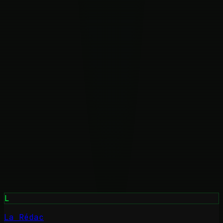
L
La Rédac