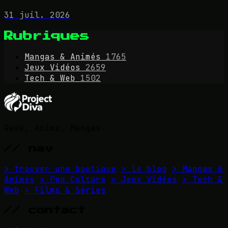
31 juil. 2026
Rubriques
Mangas & Animés
1765
Jeux Vidéos
2659
Tech & Web
1502
Geek, Anime, Mangas
// nav
> trouver une boutique
> le blog
> Mangas &
Animés
> Pop Culture
> Jeux Vidéos
> Tech &
Web
> Films & Séries
// contact