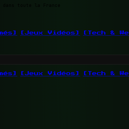
 dans toute la France
més]
[Jeux Vidéos]
[Tech & We
més]
[Jeux Vidéos]
[Tech & We