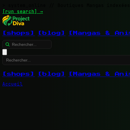
> system_online
// Boutiques Mangas indexées
[run search]
→
[shops]
[blog]
[Mangas & Ani
[shops]
[blog]
[Mangas & Ani
Accueil