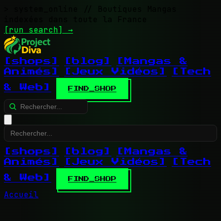
> system_online
// Boutiques Mangas
indexées dans toute la France
[run search]
→
[shops]
[blog]
[Mangas &
Animés]
[Jeux Vidéos]
[Tech
& Web]
FIND_SHOP
[shops]
[blog]
[Mangas &
Animés]
[Jeux Vidéos]
[Tech
& Web]
FIND_SHOP
Accueil