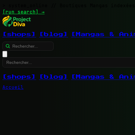
> system_online
// Boutiques Mangas indexées
[run search]
→
[shops]
[blog]
[Mangas & Ani
[shops]
[blog]
[Mangas & Ani
Accueil