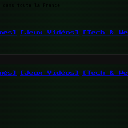
 dans toute la France
més]
[Jeux Vidéos]
[Tech & We
més]
[Jeux Vidéos]
[Tech & We