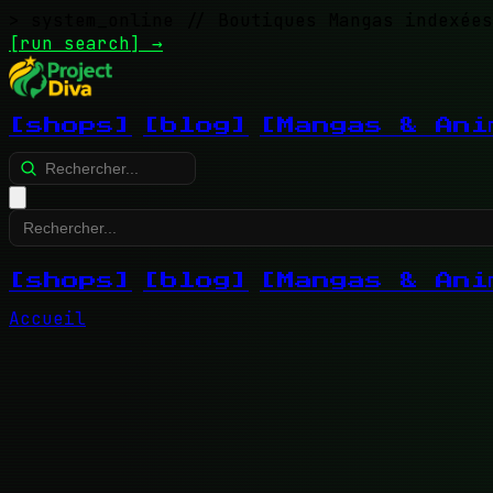
> system_online
// Boutiques Mangas indexées
[run search]
→
[shops]
[blog]
[Mangas & Ani
[shops]
[blog]
[Mangas & Ani
Accueil