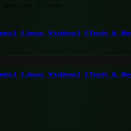
 dans toute la France
més]
[Jeux Vidéos]
[Tech & We
més]
[Jeux Vidéos]
[Tech & We