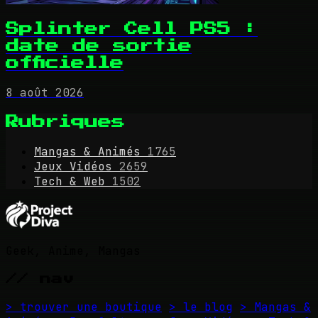
Splinter Cell PS5 :
date de sortie
officielle
8 août 2026
Rubriques
Mangas & Animés
1765
Jeux Vidéos
2659
Tech & Web
1502
Geek, Anime, Mangas
// nav
> trouver une boutique
> le blog
> Mangas &