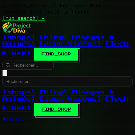
> system_online
// Boutiques Mangas
indexées dans toute la France
[run search]
→
[shops]
[blog]
[Mangas &
Animés]
[Jeux Vidéos]
[Tech
& Web]
FIND_SHOP
[shops]
[blog]
[Mangas &
Animés]
[Jeux Vidéos]
[Tech
& Web]
FIND_SHOP
Accueil