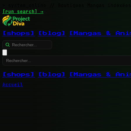
> system_online
// Boutiques Mangas indexées
[run search]
→
[shops]
[blog]
[Mangas & Ani
[shops]
[blog]
[Mangas & Ani
Accueil