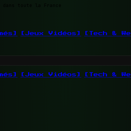
 dans toute la France
més]
[Jeux Vidéos]
[Tech & We
més]
[Jeux Vidéos]
[Tech & We