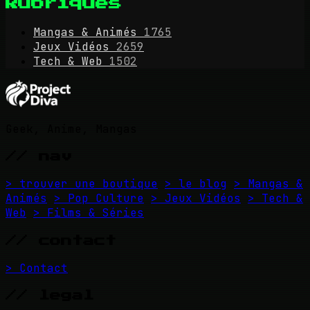
Rubriques
Mangas & Animés
1765
Jeux Vidéos
2659
Tech & Web
1502
Geek, Anime, Mangas
// nav
> trouver une boutique
> le blog
> Mangas &
Animés
> Pop Culture
> Jeux Vidéos
> Tech &
Web
> Films & Séries
// contact
> Contact
// legal