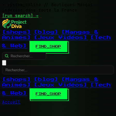
> system_online
// Boutiques Mangas
indexées dans toute la France
[run search]
→
[shops]
[blog]
[Mangas &
Animés]
[Jeux Vidéos]
[Tech
& Web]
FIND_SHOP
[shops]
[blog]
[Mangas &
Animés]
[Jeux Vidéos]
[Tech
& Web]
FIND_SHOP
Accueil