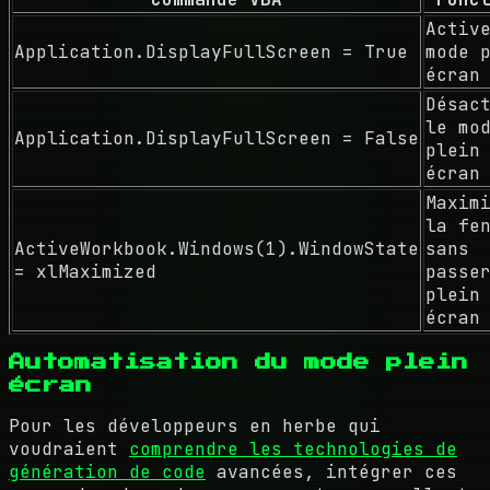
Activ
Application.DisplayFullScreen = True
mode 
écran
Désac
le mo
Application.DisplayFullScreen = False
plein
écran
Maxim
la fe
ActiveWorkbook.Windows(1).WindowState
sans
= xlMaximized
passe
plein
écran
Automatisation du mode plein
écran
Pour les développeurs en herbe qui
voudraient
comprendre les technologies de
génération de code
avancées, intégrer ces