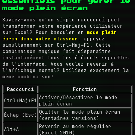
essentiels pour gérer le
mode plein écran
Saviez-vous qu'un simple raccourci peut
transformer votre expérience utilisateur
sur Excel? Pour basculer en
mode plein
écran dans votre classeur
, appuyez
simultanément sur Ctrl+Maj+F1. Cette
combinaison magique fait disparaître
instantanément tous les éléments superflus
de l'interface. Vous voulez revenir à
l'affichage normal? Utilisez exactement la
même combinaison!
Raccourci
Fonction
Activer/Désactiver le mode
Ctrl+Maj+F1
plein écran
Quitter le mode plein écran
Échap (Esc)
(certaines versions)
Revenir au mode régulier
Alt+A
(Excel 2010)