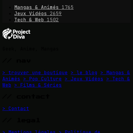
Mangas & Animés
1765
Jeux Vidéos
2659
Tech & Web
1502
Geek, Anime, Mangas
// nav
> trouver une boutique
> le blog
> Mangas &
Animés
> Pop Culture
> Jeux Vidéos
> Tech &
Web
> Films & Séries
// contact
> Contact
// legal
> Mentions légales
> Politique de