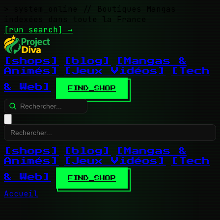
> system_online
// Boutiques Mangas
indexées dans toute la France
[run search]
→
[shops]
[blog]
[Mangas &
Animés]
[Jeux Vidéos]
[Tech
& Web]
FIND_SHOP
[shops]
[blog]
[Mangas &
Animés]
[Jeux Vidéos]
[Tech
& Web]
FIND_SHOP
Accueil