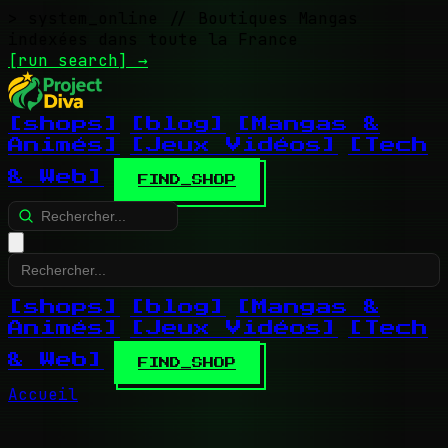
> system_online
// Boutiques Mangas
indexées dans toute la France
[run search]
→
[shops]
[blog]
[Mangas &
Animés]
[Jeux Vidéos]
[Tech
& Web]
FIND_SHOP
[shops]
[blog]
[Mangas &
Animés]
[Jeux Vidéos]
[Tech
& Web]
FIND_SHOP
Accueil