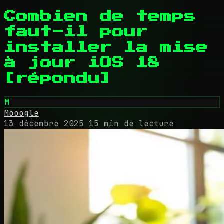
Combien de temps
faut-il pour
installer la mise
à jour iOS 18
[répondu]
M
Mooogle
13 décembre 2025
15 min de lecture