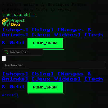
> system_online
// Boutiques Mangas
indexées dans toute la France
[run search]
→
[shops]
[blog]
[Mangas &
Animés]
[Jeux Vidéos]
[Tech
& Web]
FIND_SHOP
[shops]
[blog]
[Mangas &
Animés]
[Jeux Vidéos]
[Tech
& Web]
FIND_SHOP
Accueil