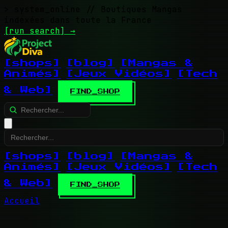
> system_online
// Boutiques Mangas
indexées dans toute la France
[run search]
→
[shops]
[blog]
[Mangas &
Animés]
[Jeux Vidéos]
[Tech
& Web]
FIND_SHOP
[shops]
[blog]
[Mangas &
Animés]
[Jeux Vidéos]
[Tech
& Web]
FIND_SHOP
Accueil