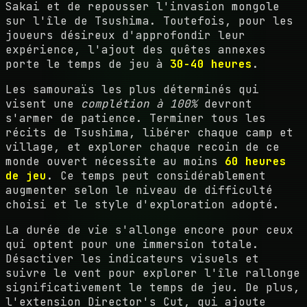
Sakai et de repousser l'invasion mongole
sur l'île de Tsushima. Toutefois, pour les
joueurs désireux d'approfondir leur
expérience, l'ajout des quêtes annexes
porte le temps de jeu à
30-40 heures
.
Les samouraïs les plus déterminés qui
visent une
complétion à 100%
devront
s'armer de patience. Terminer tous les
récits de Tsushima, libérer chaque camp et
village, et explorer chaque recoin de ce
monde ouvert nécessite au moins
60 heures
de jeu
. Ce temps peut considérablement
augmenter selon le niveau de difficulté
choisi et le style d'exploration adopté.
La durée de vie s'allonge encore pour ceux
qui optent pour une immersion totale.
Désactiver les indicateurs visuels et
suivre le vent pour explorer l'île rallonge
significativement le temps de jeu. De plus,
l'extension Director's Cut, qui ajoute