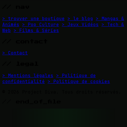
// nav
> trouver une boutique
> le blog
> Mangas &
Animés
> Pop Culture
> Jeux Vidéos
> Tech &
Web
> Films & Séries
// contact
> Contact
// legal
> Mentions légales
> Politique de
confidentialité
> Politique de cookies
© 2026 Project Diva. Tous droits réservés.
// end_of_file