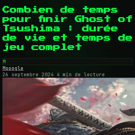
Combien de temps
pour finir Ghost of
Tsushima : durée
de vie et temps de
jeu complet
M
Mooogle
26 septembre 2024
4 min de lecture