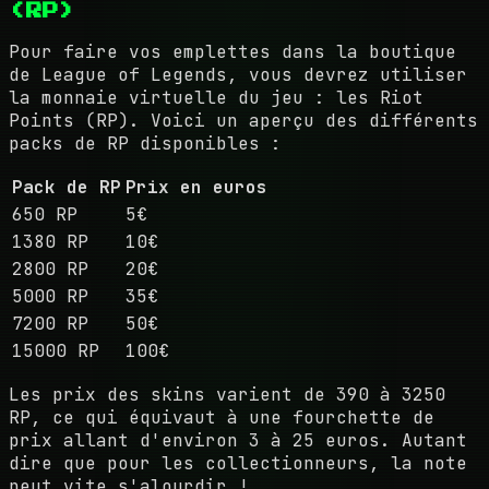
(RP)
Pour faire vos emplettes dans la boutique
de League of Legends, vous devrez utiliser
la monnaie virtuelle du jeu : les Riot
Points (RP). Voici un aperçu des différents
packs de RP disponibles :
Pack de RP
Prix en euros
650 RP
5€
1380 RP
10€
2800 RP
20€
5000 RP
35€
7200 RP
50€
15000 RP
100€
Les prix des skins varient de 390 à 3250
RP, ce qui équivaut à une fourchette de
prix allant d'environ 3 à 25 euros. Autant
dire que pour les collectionneurs, la note
peut vite s'alourdir !