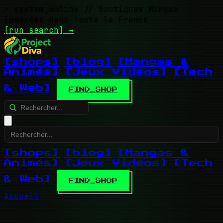
> system_online
// Boutiques Mangas
indexées dans toute la France
[run search]
→
[shops]
[blog]
[Mangas &
Animés]
[Jeux Vidéos]
[Tech
& Web]
FIND_SHOP
[shops]
[blog]
[Mangas &
Animés]
[Jeux Vidéos]
[Tech
& Web]
FIND_SHOP
Accueil