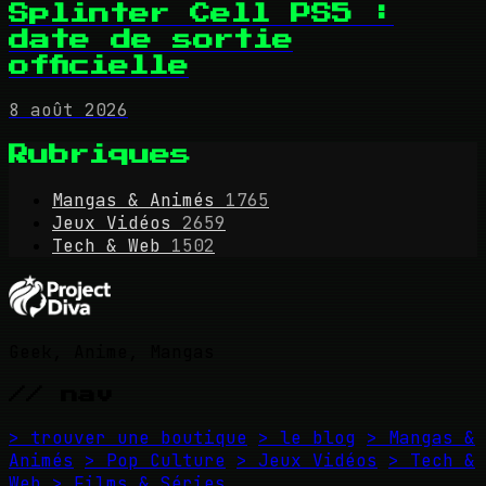
Splinter Cell PS5 :
date de sortie
officielle
8 août 2026
Rubriques
Mangas & Animés
1765
Jeux Vidéos
2659
Tech & Web
1502
Geek, Anime, Mangas
// nav
> trouver une boutique
> le blog
> Mangas &
Animés
> Pop Culture
> Jeux Vidéos
> Tech &
Web
> Films & Séries