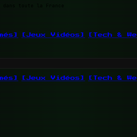
 dans toute la France
més]
[Jeux Vidéos]
[Tech & We
més]
[Jeux Vidéos]
[Tech & We