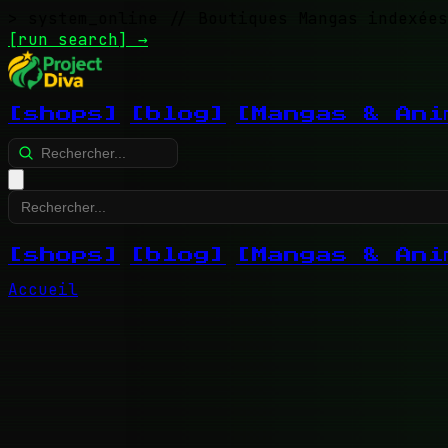
> system_online
// Boutiques Mangas indexées
[run search]
→
[shops]
[blog]
[Mangas & Ani
[shops]
[blog]
[Mangas & Ani
Accueil