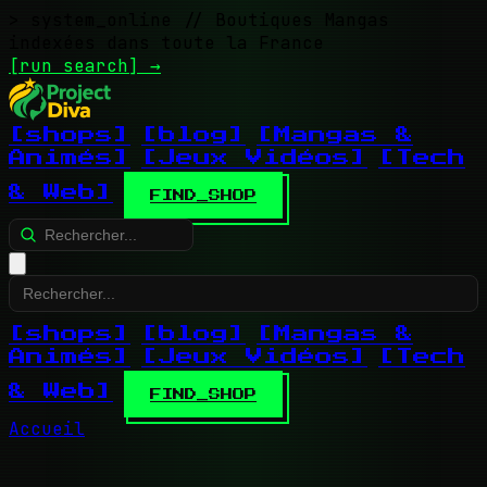
> system_online
// Boutiques Mangas
indexées dans toute la France
[run search]
→
[shops]
[blog]
[Mangas &
Animés]
[Jeux Vidéos]
[Tech
& Web]
FIND_SHOP
[shops]
[blog]
[Mangas &
Animés]
[Jeux Vidéos]
[Tech
& Web]
FIND_SHOP
Accueil