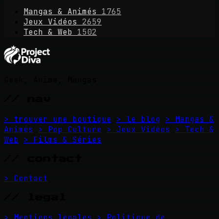
Mangas & Animés
1765
Jeux Vidéos
2659
Tech & Web
1502
Geek, Anime, Mangas
// nav
> trouver une boutique
> le blog
> Mangas &
Animés
> Pop Culture
> Jeux Vidéos
> Tech &
Web
> Films & Séries
// contact
> Contact
// legal
> Mentions légales
> Politique de