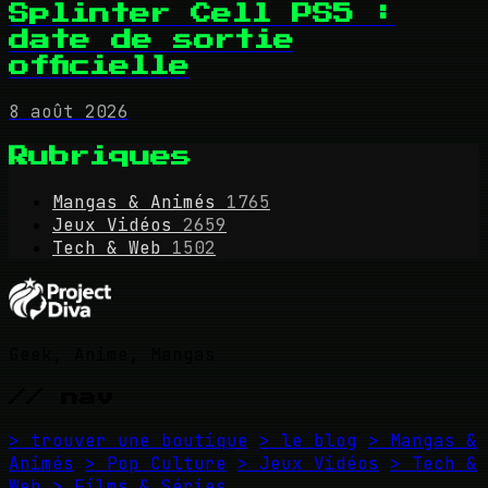
Splinter Cell PS5 :
date de sortie
officielle
8 août 2026
Rubriques
Mangas & Animés
1765
Jeux Vidéos
2659
Tech & Web
1502
Geek, Anime, Mangas
// nav
> trouver une boutique
> le blog
> Mangas &
Animés
> Pop Culture
> Jeux Vidéos
> Tech &
Web
> Films & Séries