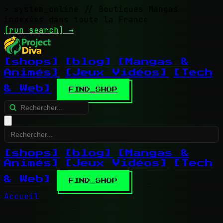
> system_online
// Boutiques Mangas
indexées dans toute la France
[run search]
→
[shops]
[blog]
[Mangas &
Animés]
[Jeux Vidéos]
[Tech
& Web]
FIND_SHOP
[shops]
[blog]
[Mangas &
Animés]
[Jeux Vidéos]
[Tech
& Web]
FIND_SHOP
Accueil