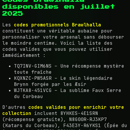
disponibles en juillet
2025
Les
codes promotionnels Brawlhalla
constituent une véritable aubaine pour
personnaliser votre arsenal sans débourser
le moindre centime. Voici la liste des
codes valides que vous pouvez utiliser
immédiatement :
TQ7INV-GIM6NS – Une récompense mystère
toute fraîche
KQXNZC-PW5ASR – Le skin légendaire
Brynn forgée par les Æsir
WJTKA8-451VCG – La sublime Faux Serre
du Corbeau
D'autres
codes valides pour enrichir votre
collection
incluent 8YHKES-4E1SRN
(récompense gratuite), N8G00R-RJ3KP7
(Katars du Corbeau), F43E3Y-R6YKS1 (Épée du