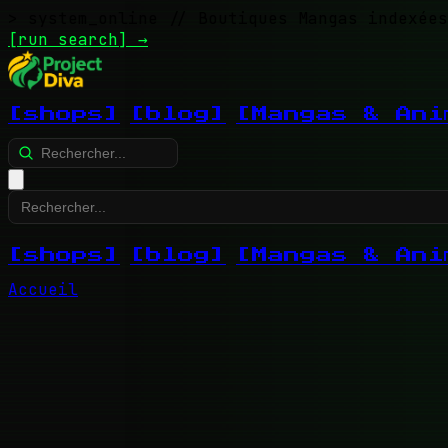
> system_online
// Boutiques Mangas indexées
[run search]
→
[shops]
[blog]
[Mangas & Ani
[shops]
[blog]
[Mangas & Ani
Accueil