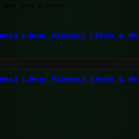
 dans toute la France
més]
[Jeux Vidéos]
[Tech & We
més]
[Jeux Vidéos]
[Tech & We