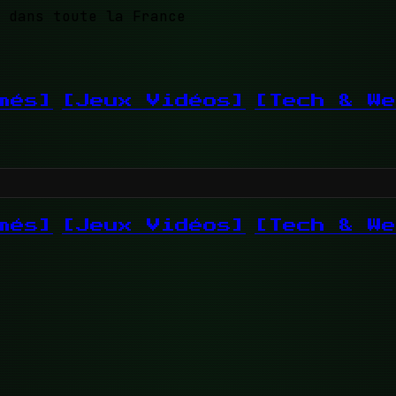
 dans toute la France
més]
[Jeux Vidéos]
[Tech & We
més]
[Jeux Vidéos]
[Tech & We