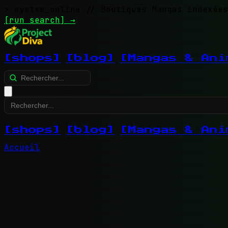
> system_online
// Boutiques Mangas indexées
[run search]
→
[shops]
[blog]
[Mangas & Ani
[shops]
[blog]
[Mangas & Ani
Accueil