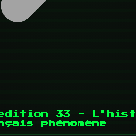
edition 33 - L'hist
nçais phénomène