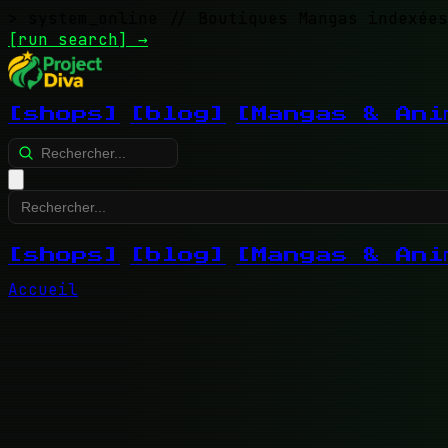
> system_online
// Boutiques Mangas indexées
[run search]
→
[shops]
[blog]
[Mangas & Ani
[shops]
[blog]
[Mangas & Ani
Accueil