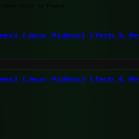
 dans toute la France
més]
[Jeux Vidéos]
[Tech & We
més]
[Jeux Vidéos]
[Tech & We