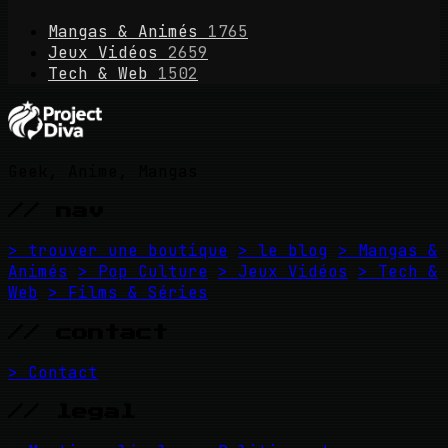
Mangas & Animés
1765
Jeux Vidéos
2659
Tech & Web
1502
Geek, Anime, Mangas
// nav
> trouver une boutique
> le blog
> Mangas &
Animés
> Pop Culture
> Jeux Vidéos
> Tech &
Web
> Films & Séries
// contact
> Contact
// legal