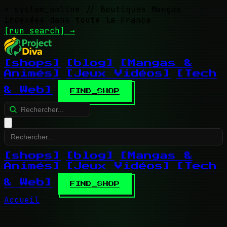
> system_online
// Boutiques Mangas
indexées dans toute la France
[run search]
→
[shops]
[blog]
[Mangas &
Animés]
[Jeux Vidéos]
[Tech
& Web]
FIND_SHOP
[shops]
[blog]
[Mangas &
Animés]
[Jeux Vidéos]
[Tech
& Web]
FIND_SHOP
Accueil