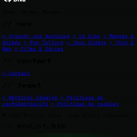
Geek, Anime, Mangas
// nav
> trouver une boutique
> le blog
> Mangas &
Animés
> Pop Culture
> Jeux Vidéos
> Tech &
Web
> Films & Séries
// contact
> Contact
// legal
> Mentions légales
> Politique de
confidentialité
> Politique de cookies
© 2026 Project Diva. Tous droits réservés.
// end_of_file