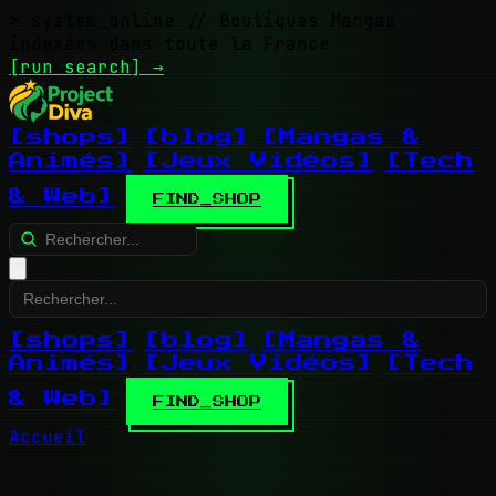
> system_online
// Boutiques Mangas
indexées dans toute la France
[run search]
→
[shops]
[blog]
[Mangas &
Animés]
[Jeux Vidéos]
[Tech
& Web]
FIND_SHOP
[shops]
[blog]
[Mangas &
Animés]
[Jeux Vidéos]
[Tech
& Web]
FIND_SHOP
Accueil