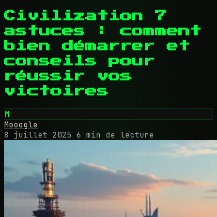
Civilization 7
astuces : comment
bien démarrer et
conseils pour
réussir vos
victoires
M
Mooogle
8 juillet 2025
6 min de lecture