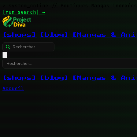
> system_online
// Boutiques Mangas indexées
[run search]
→
[shops]
[blog]
[Mangas & Ani
[shops]
[blog]
[Mangas & Ani
Accueil