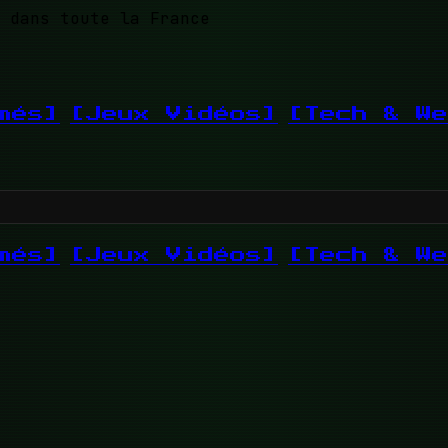
 dans toute la France
més]
[Jeux Vidéos]
[Tech & We
més]
[Jeux Vidéos]
[Tech & We