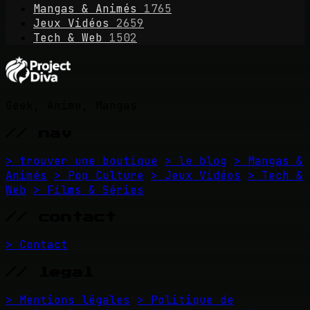
Mangas & Animés
1765
Jeux Vidéos
2659
Tech & Web
1502
Geek, Anime, Mangas
// nav
> trouver une boutique
> le blog
> Mangas &
Animés
> Pop Culture
> Jeux Vidéos
> Tech &
Web
> Films & Séries
// contact
> Contact
// legal
> Mentions légales
> Politique de