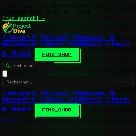
> system_online
// Boutiques Mangas
indexées dans toute la France
[run search]
→
[shops]
[blog]
[Mangas &
Animés]
[Jeux Vidéos]
[Tech
& Web]
FIND_SHOP
[shops]
[blog]
[Mangas &
Animés]
[Jeux Vidéos]
[Tech
& Web]
FIND_SHOP
Accueil