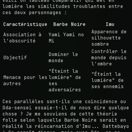
Voici un tableau comparatif qui met en
lumière les similitudes troublantes entre
ces deux personnages :
Caractéristique
Barbe Noire
Imu
Apparence de
Association à
Yami Yami no
silhouette
l'obscurité
Mi
sombre
Contrôler le
Dominer le
Objectif
monde depuis
monde
l'ombre
"Éteint la
"Éteint la
Menace pour les
lumière" de
lumière" de
autres
ses
ses ennemis
adversaires
Ces parallèles sont-ils une coïncidence ou
Oda-sensei essaie-t-il de nous dire quelque
chose ? Je me souviens de cette théorie
folle selon laquelle Barbe Noire serait en
réalité la réincarnation d'Imu... Dattebayo