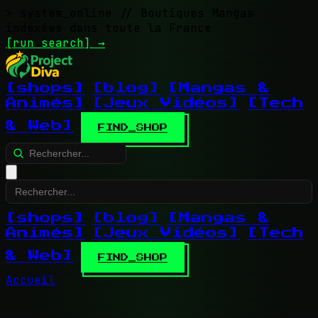
> system_online
// Boutiques Mangas
indexées dans toute la France
[run search]
→
[shops]
[blog]
[Mangas &
Animés]
[Jeux Vidéos]
[Tech
& Web]
FIND_SHOP
[shops]
[blog]
[Mangas &
Animés]
[Jeux Vidéos]
[Tech
& Web]
FIND_SHOP
Accueil