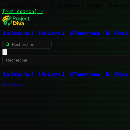
> system_online
// Boutiques Mangas indexées
[run search]
→
[shops]
[blog]
[Mangas & Ani
[shops]
[blog]
[Mangas & Ani
Accueil