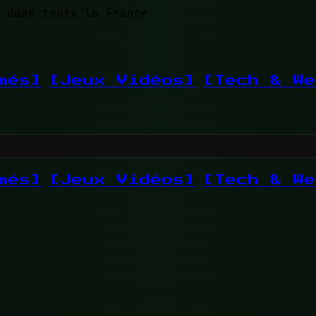
 dans toute la France
més]
[Jeux Vidéos]
[Tech & We
més]
[Jeux Vidéos]
[Tech & We