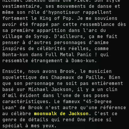
Michael Jackson dans One Piece. Son style
vestimentaire, ses mouvements de danse et
même son rôle d'hypnotiseur rappellent
fortement le King of Pop. Je me souviens
avoir été frappé par cette ressemblance dès
sa première apparition dans l'arc du
village de Syrup. D'ailleurs, ça me fait
penser à d'autres personnages d'anime
inspirés de célébrités réelles, comme
Bonta-kun dans Full Metal Panic ! qui
ressemble étrangement à Domo-kun.
Ensuite, nous avons Brook, le musicien
squelettique des Chapeaux de Paille. Bien
que son personnage ne soit pas entièrement
basé sur Michael Jackson, il y a un clin
d'œil évident dans l'une de ses poses
caractéristiques. Le fameux "45-Degree
Lean" de Brook n'est autre qu'une référence
au célèbre
moonwalk de Jackson
. C'est ce
genre de détails qui rend One Piece si
spécial à mes yeux.