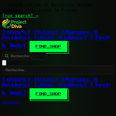
> system_online
// Boutiques Mangas
indexées dans toute la France
[run search]
→
[shops]
[blog]
[Mangas &
Animés]
[Jeux Vidéos]
[Tech
& Web]
FIND_SHOP
[shops]
[blog]
[Mangas &
Animés]
[Jeux Vidéos]
[Tech
& Web]
FIND_SHOP
Accueil