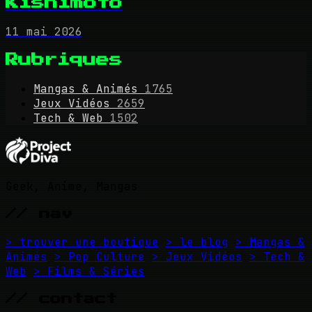
Kishimoto
11 mai 2026
Rubriques
Mangas & Animés
1765
Jeux Vidéos
2659
Tech & Web
1502
Geek, Anime, Mangas
// nav
> trouver une boutique
> le blog
> Mangas &
Animés
> Pop Culture
> Jeux Vidéos
> Tech &
Web
> Films & Séries
// contact