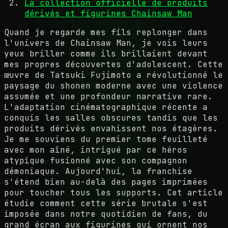
La collection officielle de produits
dérivés et figurines Chainsaw Man
Quand je regarde mes fils replonger dans
l'univers de Chainsaw Man, je vois leurs
yeux briller comme ils brillaient devant
mes propres découvertes d'adolescent. Cette
œuvre de Tatsuki Fujimoto a révolutionné le
paysage du shonen moderne avec une violence
assumée et une profondeur narrative rare.
L'adaptation cinématographique récente a
conquis les salles obscures tandis que les
produits dérivés envahissent nos étagères.
Je me souviens du premier tome feuilleté
avec mon aîné, intrigué par ce héros
atypique fusionné avec son compagnon
démoniaque. Aujourd'hui, la franchise
s'étend bien au-delà des pages imprimées
pour toucher tous les supports. Cet article
étudie comment cette série brutale s'est
imposée dans notre quotidien de fans, du
grand écran aux figurines qui ornent nos