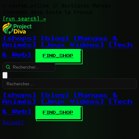
> system_online
// Boutiques Mangas
indexées dans toute la France
[run search]
→
[shops]
[blog]
[Mangas &
Animés]
[Jeux Vidéos]
[Tech
& Web]
FIND_SHOP
[shops]
[blog]
[Mangas &
Animés]
[Jeux Vidéos]
[Tech
& Web]
FIND_SHOP
Accueil