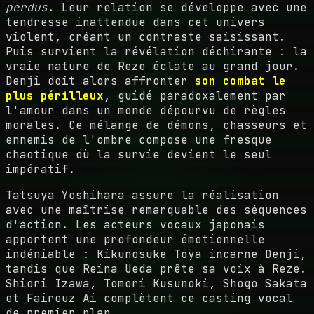
perdus
. Leur relation se développe avec une
tendresse inattendue dans cet univers
violent, créant un contraste saisissant.
Puis survient la révélation déchirante : la
vraie nature de Reze éclate au grand jour.
Denji doit alors affronter
son combat le
plus périlleux
, guidé paradoxalement par
l'amour dans un monde dépourvu de règles
morales. Ce mélange de démons, chasseurs et
ennemis de l'ombre compose une fresque
chaotique où la survie devient le seul
impératif.
Tatsuya Yoshihara assure la réalisation
avec une maîtrise remarquable des séquences
d'action. Les acteurs vocaux japonais
apportent une profondeur émotionnelle
indéniable : Kikunosuke Toya incarne Denji,
tandis que Reina Ueda prête sa voix à Reze.
Shiori Izawa, Tomori Kusunoki, Shogo Sakata
et Fairouz Ai complètent ce casting vocal
de premier plan.