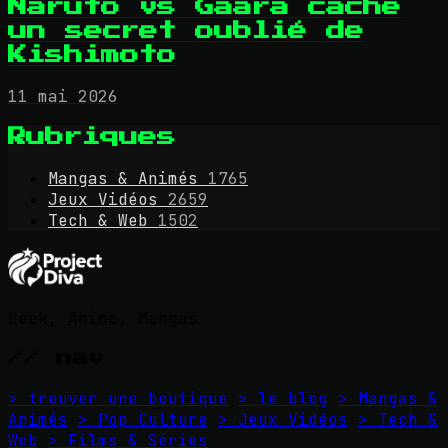
Naruto vs Gaara cache
un secret oublié de
Kishimoto
11 mai 2026
Rubriques
Mangas & Animés
1765
Jeux Vidéos
2659
Tech & Web
1502
Geek, Anime, Mangas
// nav
> trouver une boutique
> le blog
> Mangas &
Animés
> Pop Culture
> Jeux Vidéos
> Tech &
Web
> Films & Séries