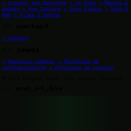
> trouver une boutique
> le blog
> Mangas &
Animés
> Pop Culture
> Jeux Vidéos
> Tech &
Web
> Films & Séries
// contact
> Contact
// legal
> Mentions légales
> Politique de
confidentialité
> Politique de cookies
© 2026 Project Diva. Tous droits réservés.
// end_of_file