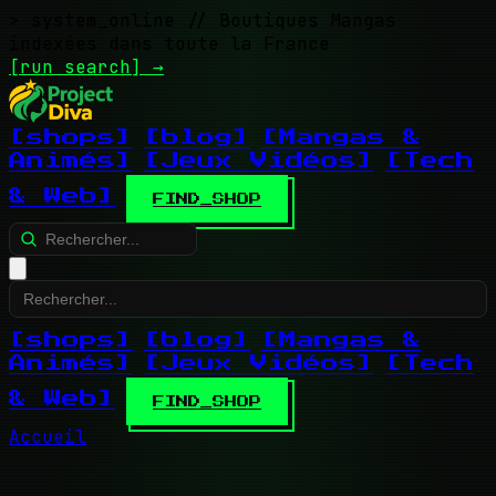
> system_online
// Boutiques Mangas
indexées dans toute la France
[run search]
→
[shops]
[blog]
[Mangas &
Animés]
[Jeux Vidéos]
[Tech
& Web]
FIND_SHOP
[shops]
[blog]
[Mangas &
Animés]
[Jeux Vidéos]
[Tech
& Web]
FIND_SHOP
Accueil