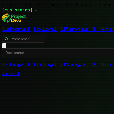
> system_online
// Boutiques Mangas indexées
[run search]
→
[shops]
[blog]
[Mangas & Ani
[shops]
[blog]
[Mangas & Ani
Accueil