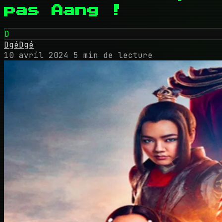
pas Aang !
D
DgéDgé
10 avril 2024
5 min de lecture