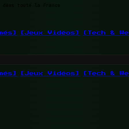
 dans toute la France
més]
[Jeux Vidéos]
[Tech & We
més]
[Jeux Vidéos]
[Tech & We