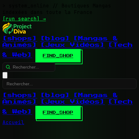
> system_online
// Boutiques Mangas
indexées dans toute la France
[run search]
→
[shops]
[blog]
[Mangas &
Animés]
[Jeux Vidéos]
[Tech
& Web]
FIND_SHOP
[shops]
[blog]
[Mangas &
Animés]
[Jeux Vidéos]
[Tech
& Web]
FIND_SHOP
Accueil