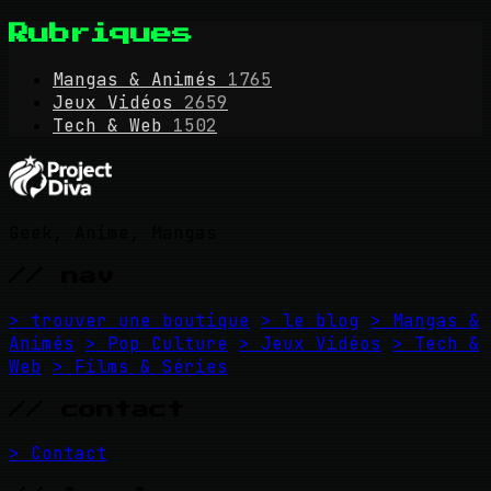
Rubriques
Mangas & Animés
1765
Jeux Vidéos
2659
Tech & Web
1502
Geek, Anime, Mangas
// nav
> trouver une boutique
> le blog
> Mangas &
Animés
> Pop Culture
> Jeux Vidéos
> Tech &
Web
> Films & Séries
// contact
> Contact