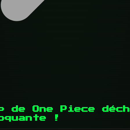
p de One Piece déch
oquante !