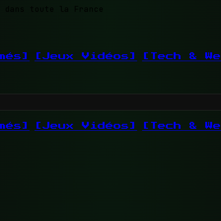
 dans toute la France
més]
[Jeux Vidéos]
[Tech & We
més]
[Jeux Vidéos]
[Tech & We