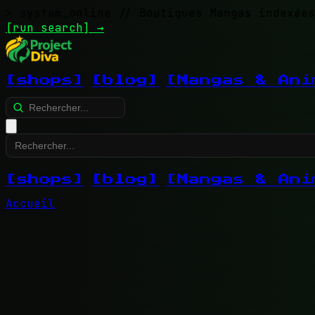
> system_online
// Boutiques Mangas indexées
[run search]
→
[shops]
[blog]
[Mangas & Ani
[shops]
[blog]
[Mangas & Ani
Accueil