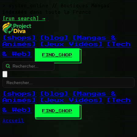
> system_online
// Boutiques Mangas
indexées dans toute la France
[run search]
→
[shops]
[blog]
[Mangas &
Animés]
[Jeux Vidéos]
[Tech
& Web]
FIND_SHOP
[shops]
[blog]
[Mangas &
Animés]
[Jeux Vidéos]
[Tech
& Web]
FIND_SHOP
Accueil