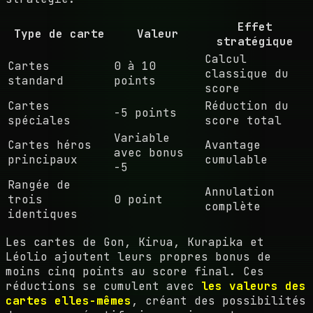
Effet
Type de carte
Valeur
stratégique
Calcul
Cartes
0 à 10
classique du
standard
points
score
Cartes
Réduction du
-5 points
spéciales
score total
Variable
Cartes héros
Avantage
avec bonus
principaux
cumulable
-5
Rangée de
Annulation
trois
0 point
complète
identiques
Les cartes de Gon, Kirua, Kurapika et
Léolio ajoutent leurs propres bonus de
moins cinq points au score final. Ces
réductions se cumulent avec
les valeurs des
cartes elles-mêmes
, créant des possibilités