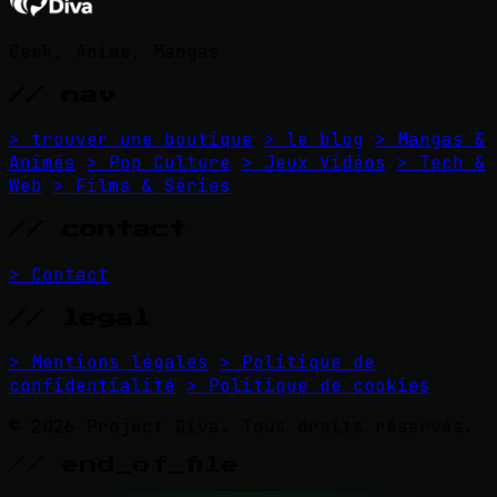
Geek, Anime, Mangas
// nav
> trouver une boutique
> le blog
> Mangas &
Animés
> Pop Culture
> Jeux Vidéos
> Tech &
Web
> Films & Séries
// contact
> Contact
// legal
> Mentions légales
> Politique de
confidentialité
> Politique de cookies
© 2026 Project Diva. Tous droits réservés.
// end_of_file