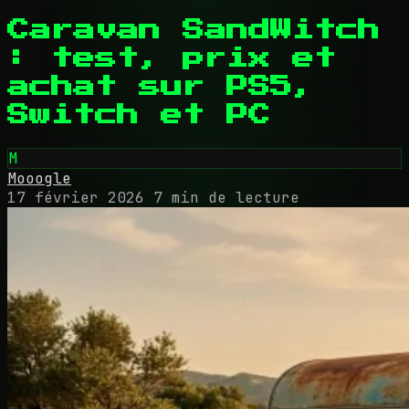
Caravan SandWitch
: test, prix et
achat sur PS5,
Switch et PC
M
Mooogle
17 février 2026
7 min de lecture