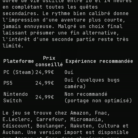
durée de vie oscille entre 10 et 14 heures
en complétant toutes les quêtes
secondaires. Le rythme bien calibré donne
l'impression d'une aventure plus courte,
jamais ennuyeuse. Malgré un choix final
laissant présumer une fin alternative,
l'intérêt d'une seconde partie reste très
limité.
Prix
Plateforme
Expérience recommandée
conseillé
PC (Steam)
24,99€
Oui
Oui (quelques bugs
PS5
24,99€
caméra)
Nintendo
Non recommandé
24,99€
Switch
(portage non optimisé)
Le jeu se trouve chez Amazon, Fnac,
E.Leclerc, Carrefour, Micromania,
Cdiscount, Boulanger, Rakuten, Cultura et
Auchan. Une version import est disponible