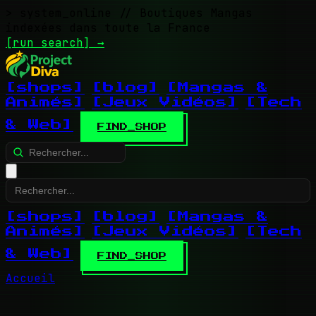
> system_online
// Boutiques Mangas
indexées dans toute la France
[run search]
→
[shops]
[blog]
[Mangas &
Animés]
[Jeux Vidéos]
[Tech
& Web]
FIND_SHOP
[shops]
[blog]
[Mangas &
Animés]
[Jeux Vidéos]
[Tech
& Web]
FIND_SHOP
Accueil