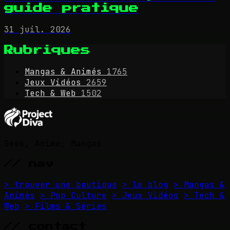
guide pratique
31 juil. 2026
Rubriques
Mangas & Animés
1765
Jeux Vidéos
2659
Tech & Web
1502
Geek, Anime, Mangas
// nav
> trouver une boutique
> le blog
> Mangas &
Animés
> Pop Culture
> Jeux Vidéos
> Tech &
Web
> Films & Séries
// contact