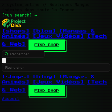
> system_online
// Boutiques Mangas
indexées dans toute la France
[run search]
→
[shops]
[blog]
[Mangas &
Animés]
[Jeux Vidéos]
[Tech
& Web]
FIND_SHOP
[shops]
[blog]
[Mangas &
Animés]
[Jeux Vidéos]
[Tech
& Web]
FIND_SHOP
Accueil