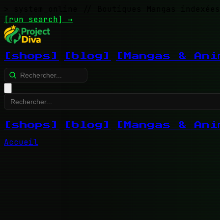
> system_online
// Boutiques Mangas indexées
[run search]
→
[shops]
[blog]
[Mangas & Ani
[shops]
[blog]
[Mangas & Ani
Accueil