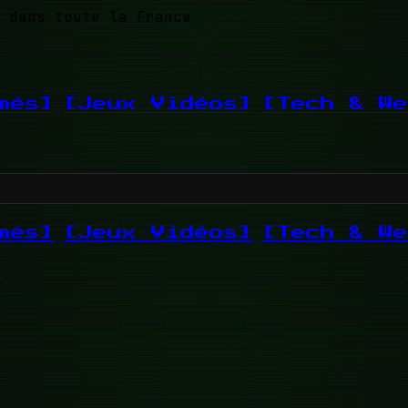
 dans toute la France
més]
[Jeux Vidéos]
[Tech & We
més]
[Jeux Vidéos]
[Tech & We