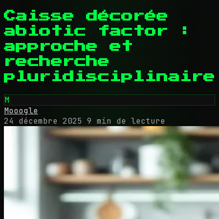
Caisse décorée
abiotic factor :
approche et
recherche
pluridisciplinaire
M
Mooogle
24 décembre 2025
9 min de lecture