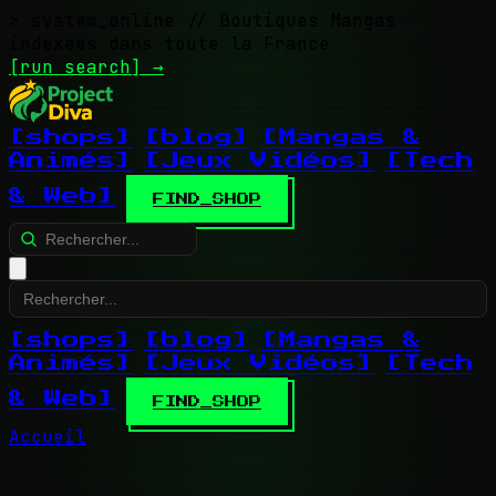
> system_online
// Boutiques Mangas
indexées dans toute la France
[run search]
→
[shops]
[blog]
[Mangas &
Animés]
[Jeux Vidéos]
[Tech
& Web]
FIND_SHOP
[shops]
[blog]
[Mangas &
Animés]
[Jeux Vidéos]
[Tech
& Web]
FIND_SHOP
Accueil