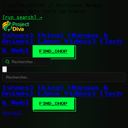
> system_online
// Boutiques Mangas
indexées dans toute la France
[run search]
→
[shops]
[blog]
[Mangas &
Animés]
[Jeux Vidéos]
[Tech
& Web]
FIND_SHOP
[shops]
[blog]
[Mangas &
Animés]
[Jeux Vidéos]
[Tech
& Web]
FIND_SHOP
Accueil