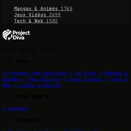
Mangas & Animés
1765
Jeux Vidéos
2659
Tech & Web
1502
Geek, Anime, Mangas
// nav
> trouver une boutique
> le blog
> Mangas &
Animés
> Pop Culture
> Jeux Vidéos
> Tech &
Web
> Films & Séries
// contact
> Contact
// legal