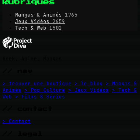
Rubriques
Mangas & Animés
1765
Jeux Vidéos
2659
Tech & Web
1502
Geek, Anime, Mangas
// nav
> trouver une boutique
> le blog
> Mangas &
Animés
> Pop Culture
> Jeux Vidéos
> Tech &
Web
> Films & Séries
// contact
> Contact
// legal