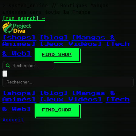
> system_online
// Boutiques Mangas
indexées dans toute la France
[run search]
→
[shops]
[blog]
[Mangas &
Animés]
[Jeux Vidéos]
[Tech
& Web]
FIND_SHOP
[shops]
[blog]
[Mangas &
Animés]
[Jeux Vidéos]
[Tech
& Web]
FIND_SHOP
Accueil