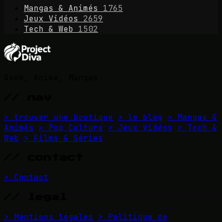
Mangas & Animés
1765
Jeux Vidéos
2659
Tech & Web
1502
Geek, Anime, Mangas
// nav
> trouver une boutique
> le blog
> Mangas &
Animés
> Pop Culture
> Jeux Vidéos
> Tech &
Web
> Films & Séries
// contact
> Contact
// legal
> Mentions légales
> Politique de