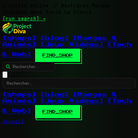
> system_online
// Boutiques Mangas
indexées dans toute la France
[run search]
→
[shops]
[blog]
[Mangas &
Animés]
[Jeux Vidéos]
[Tech
& Web]
FIND_SHOP
[shops]
[blog]
[Mangas &
Animés]
[Jeux Vidéos]
[Tech
& Web]
FIND_SHOP
Accueil