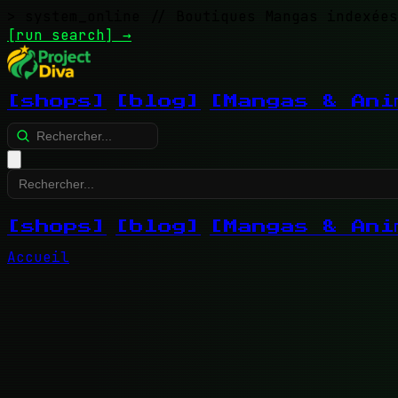
> system_online
// Boutiques Mangas indexées
[run search]
→
[shops]
[blog]
[Mangas & Ani
[shops]
[blog]
[Mangas & Ani
Accueil