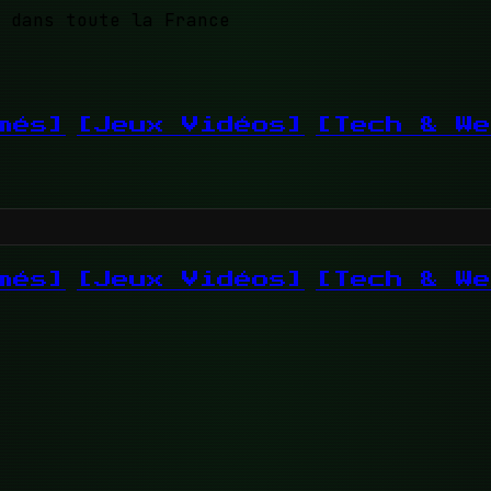
 dans toute la France
més]
[Jeux Vidéos]
[Tech & We
més]
[Jeux Vidéos]
[Tech & We