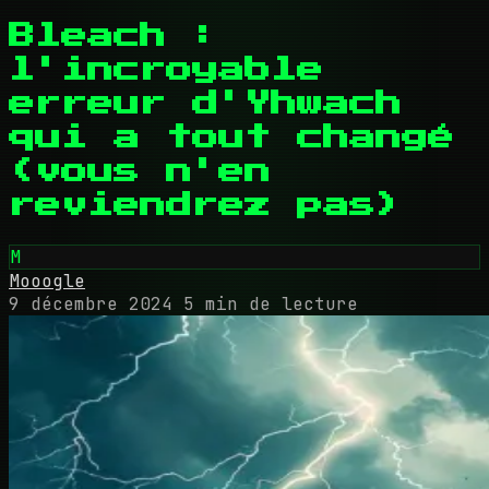
Bleach :
l'incroyable
erreur d'Yhwach
qui a tout changé
(vous n'en
reviendrez pas)
M
Mooogle
9 décembre 2024
5 min de lecture