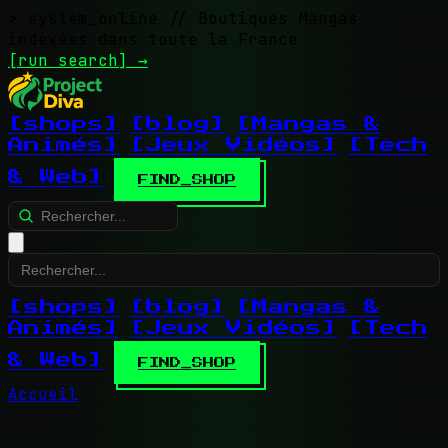
> system_online
// Boutiques Mangas
indexées dans toute la France
[run search]
→
[shops]
[blog]
[Mangas &
Animés]
[Jeux Vidéos]
[Tech
& Web]
FIND_SHOP
[shops]
[blog]
[Mangas &
Animés]
[Jeux Vidéos]
[Tech
& Web]
FIND_SHOP
Accueil