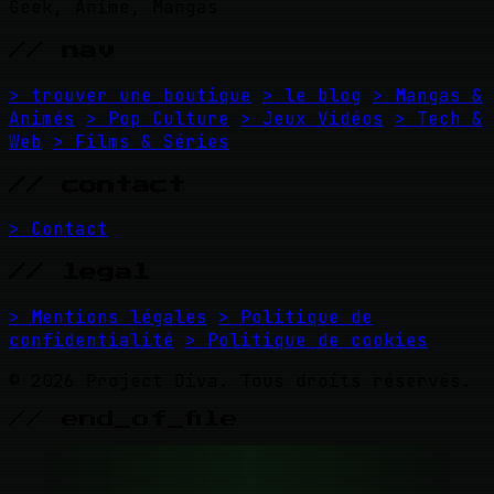
Geek, Anime, Mangas
// nav
> trouver une boutique
> le blog
> Mangas &
Animés
> Pop Culture
> Jeux Vidéos
> Tech &
Web
> Films & Séries
// contact
> Contact
// legal
> Mentions légales
> Politique de
confidentialité
> Politique de cookies
© 2026 Project Diva. Tous droits réservés.
// end_of_file