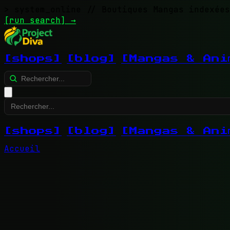
> system_online
// Boutiques Mangas indexées
[run search]
→
[shops]
[blog]
[Mangas & Ani
[shops]
[blog]
[Mangas & Ani
Accueil