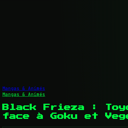
Mangas & Animés
Mangas & Animés
Black Frieza : Toy
face à Goku et Veg