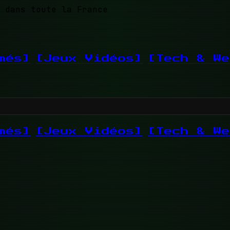
 dans toute la France
més]
[Jeux Vidéos]
[Tech & We
més]
[Jeux Vidéos]
[Tech & We