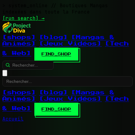
> system_online
// Boutiques Mangas
indexées dans toute la France
[run search]
→
[shops]
[blog]
[Mangas &
Animés]
[Jeux Vidéos]
[Tech
& Web]
FIND_SHOP
[shops]
[blog]
[Mangas &
Animés]
[Jeux Vidéos]
[Tech
& Web]
FIND_SHOP
Accueil