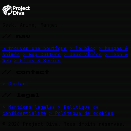
Geek, Anime, Mangas
// nav
> trouver une boutique
> le blog
> Mangas &
Animés
> Pop Culture
> Jeux Vidéos
> Tech &
Web
> Films & Séries
// contact
> Contact
// legal
> Mentions légales
> Politique de
confidentialité
> Politique de cookies
© 2026 Project Diva. Tous droits réservés.