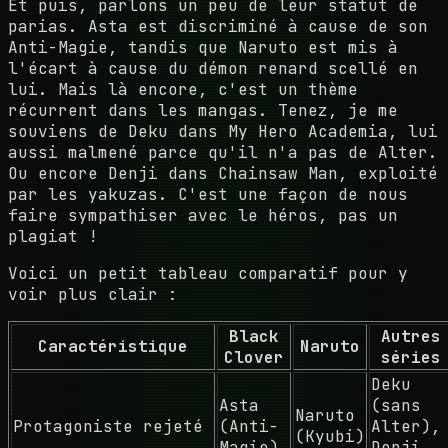
Et puis, parlons un peu de leur statut de
parias. Asta est discriminé à cause de son
Anti-Magie, tandis que Naruto est mis à
l'écart à cause du démon renard scellé en
lui. Mais là encore, c'est un thème
récurrent dans les mangas. Tenez, je me
souviens de Deku dans My Hero Academia, lui
aussi malmené parce qu'il n'a pas de Alter.
Ou encore Denji dans Chainsaw Man, exploité
par les yakuzas. C'est une façon de nous
faire sympathiser avec le héros, pas un
plagiat !
Voici un petit tableau comparatif pour y
voir plus clair :
Black
Autres
Caractéristique
Naruto
Clover
séries
Deku
Asta
(sans
Naruto
Protagoniste rejeté
(Anti-
Alter),
(Kyubi)
Magie)
Denji