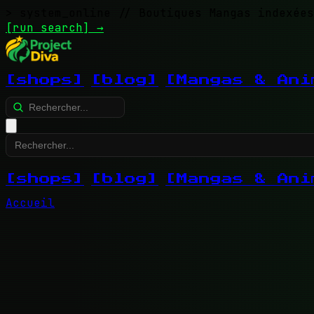
> system_online
// Boutiques Mangas indexées
[run search]
→
[shops]
[blog]
[Mangas & Ani
[shops]
[blog]
[Mangas & Ani
Accueil