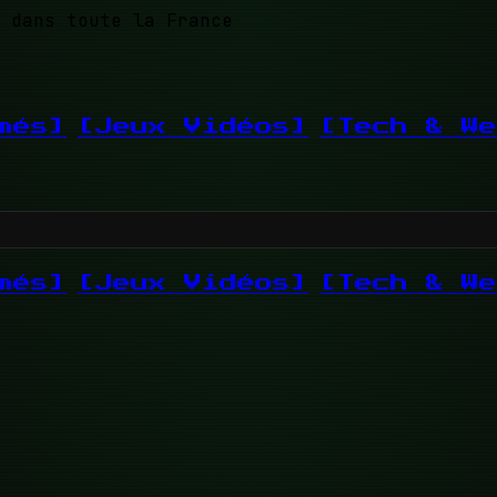
 dans toute la France
més]
[Jeux Vidéos]
[Tech & We
més]
[Jeux Vidéos]
[Tech & We