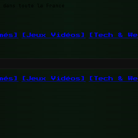
 dans toute la France
més]
[Jeux Vidéos]
[Tech & We
més]
[Jeux Vidéos]
[Tech & We