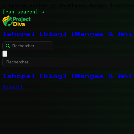
> system_online
// Boutiques Mangas indexées
[run search]
→
[shops]
[blog]
[Mangas & Ani
[shops]
[blog]
[Mangas & Ani
Accueil