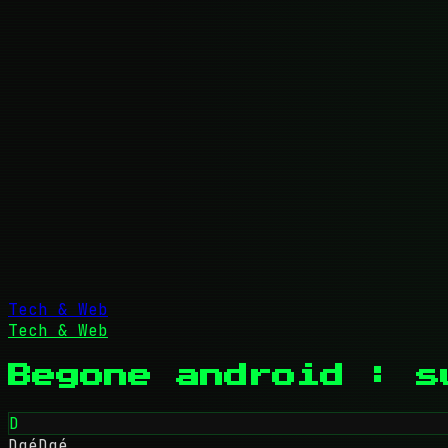
Tech & Web
Tech & Web
Begone android : s
D
DgéDgé