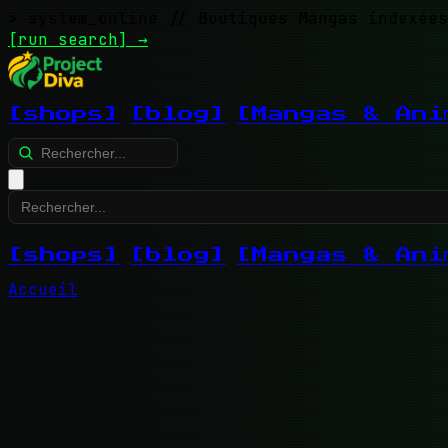
> system_online
// Boutiques Mangas indexées
[run search]
→
[shops]
[blog]
[Mangas & Ani
[shops]
[blog]
[Mangas & Ani
Accueil