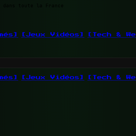
 dans toute la France
més]
[Jeux Vidéos]
[Tech & We
més]
[Jeux Vidéos]
[Tech & We