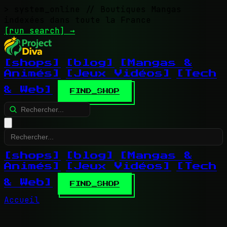
> system_online
// Boutiques Mangas
indexées dans toute la France
[run search]
→
[shops]
[blog]
[Mangas &
Animés]
[Jeux Vidéos]
[Tech
& Web]
FIND_SHOP
[shops]
[blog]
[Mangas &
Animés]
[Jeux Vidéos]
[Tech
& Web]
FIND_SHOP
Accueil