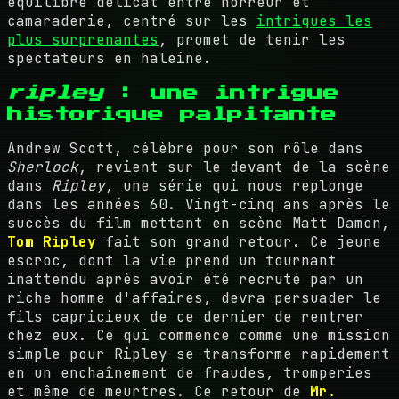
équilibre délicat entre horreur et
camaraderie, centré sur les
intrigues les
plus surprenantes
, promet de tenir les
spectateurs en haleine.
ripley
: une intrigue
historique palpitante
Andrew Scott, célèbre pour son rôle dans
Sherlock
, revient sur le devant de la scène
dans
Ripley
, une série qui nous replonge
dans les années 60. Vingt-cinq ans après le
succès du film mettant en scène Matt Damon,
Tom Ripley
fait son grand retour. Ce jeune
escroc, dont la vie prend un tournant
inattendu après avoir été recruté par un
riche homme d'affaires, devra persuader le
fils capricieux de ce dernier de rentrer
chez eux. Ce qui commence comme une mission
simple pour Ripley se transforme rapidement
en un enchaînement de fraudes, tromperies
et même de meurtres. Ce retour de
Mr.