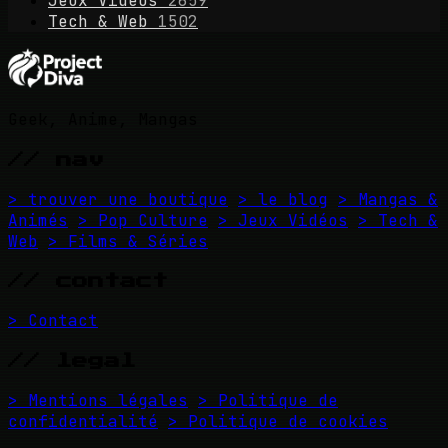
Jeux Vidéos
2659
Tech & Web
1502
Geek, Anime, Mangas
// nav
> trouver une boutique
> le blog
> Mangas &
Animés
> Pop Culture
> Jeux Vidéos
> Tech &
Web
> Films & Séries
// contact
> Contact
// legal
> Mentions légales
> Politique de
confidentialité
> Politique de cookies