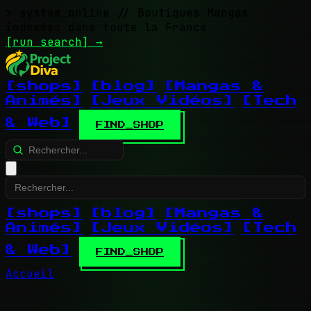
> system_online
// Boutiques Mangas
indexées dans toute la France
[run search]
→
[shops]
[blog]
[Mangas &
Animés]
[Jeux Vidéos]
[Tech
& Web]
FIND_SHOP
[shops]
[blog]
[Mangas &
Animés]
[Jeux Vidéos]
[Tech
& Web]
FIND_SHOP
Accueil