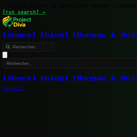
> system_online
// Boutiques Mangas indexées
[run search]
→
[shops]
[blog]
[Mangas & Ani
[shops]
[blog]
[Mangas & Ani
Accueil