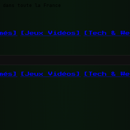
 dans toute la France
més]
[Jeux Vidéos]
[Tech & We
més]
[Jeux Vidéos]
[Tech & We